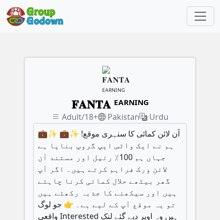
𝐅𝐀𝐍𝐓𝐀 ᴱᴬᴿᴺᴵᴺᴳ
Adult/18+
Pakistan
Urdu
💼✨ آن لائن کمائی کا سنہری موقع! ✨💼
ہم نے ایک واٹس ایپ گروپ بنایا ہے
جہاں ہم 100٪ رئیل اور مستند آن
لائن ورک فراہم کرتے ہیں۔ اگر آپ
گھر بیٹھے حلال کمائی کرنا چاہتے
ہیں اور سیکھنے کا جذبہ رکھتے ہیں
تو یہ موقع آپ کے لیے ہے۔ 👉 جو لوگ
واقعی Interested ہیں وہ اوپر دیے گئے لنک