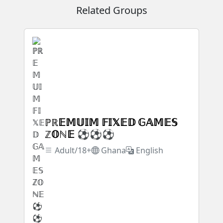
Related Groups
ℙℝ𝔼𝕄𝕌𝕀𝕄 𝔽𝕀𝕏𝔼𝔻 𝔾𝔸𝕄𝔼𝕊
ℤ𝕆ℕ𝔼 ⚽⚽⚽
Adult/18+
Ghana
English