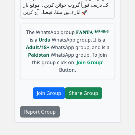
کے ذریعے فوراً گروپ جوائن کریں۔ موقع بار
بار نہیں ملتا، فیصلہ آج کریں! 🚀
The WhatsApp group
𝐅𝐀𝐍𝐓𝐀 ᴱᴬᴿᴺᴵᴺᴳ
is a
Urdu
WhatsApp group. It is a
Adult/18+
WhatsApp group, and is a
Pakistan
WhatsApp group. To join
this group click on
'Join Group'
Button.
Join Group
Share Group
Report Group