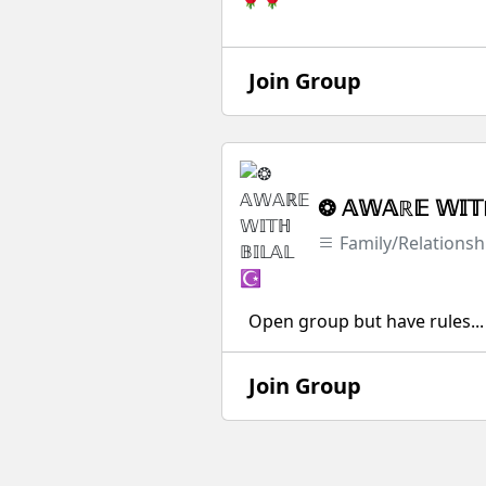
Join Group
❂ 𝔸𝕎𝔸ℝ𝔼 𝕎𝕀𝕋ℍ
Family/Relationsh
Open group but have rules...
Join Group