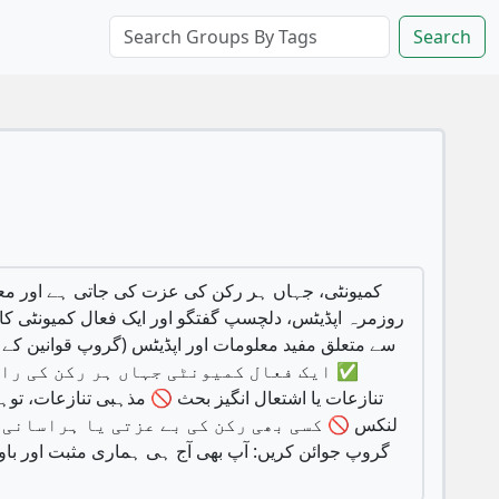
Search
روزمرہ اپڈیٹس، دلچسپ گفتگو اور ایک فعال کمیونٹی ک
سے متعلق مفید معلومات اور اپڈیٹس (گروپ قوانین کے 
✅ ایک فعال کمیونٹی جہاں ہر رکن کی رائے کا
تنازعات یا اشتعال انگیز بحث 🚫 مذہبی تنازعات، توہ
لنکس 🚫 کسی بھی رکن کی بے عزتی یا ہراسانی ⚠️ اہم