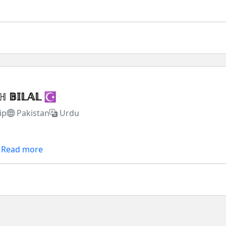
 𝔹𝕀𝕃𝔸𝕃 ☪︎
ip
Pakistan
Urdu
Read more