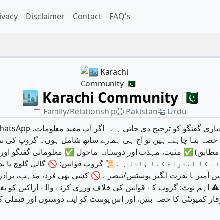
ivacy
Disclaimer
Contact
FAQ's
🏙️ Karachi Community 🇵🇰
Family/Relationship
Pakistan
Urdu
ا حصہ بننا چاہتے ہیں تو آج ہی ہمارے ساتھ شامل ہوں۔ گروپ کی 
مطابق) ✅ مثبت، مہذب اور دوستانہ ماحول ✅ معلوماتی گفتگو اور م
 احترام کیا جاتا ہے 📜 گروپ قوانین: 🚫 گالی گلوچ یا بدتمی
ین آمیز یا نفرت انگیز پوسٹس/تبصرے 🚫 کسی بھی فرد، مذہب، برادری 
 نوٹ: گروپ کے قوانین کی خلاف ورزی کرنے والے اراکین کو بغیر 