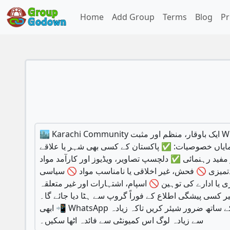
Home
Add Group
Terms
Blog
Pr
🏙️ Karachi Community ایک باوقار، منظم اور مثبت WhatsApp کمیونٹی، جہاں ہر رکن کی عزت کی جاتی ہے اور معیاری گفتگو کو ترجیح دی جاتی ہے۔ اگر آپ مفید معلومات،
نمایاں خصوصیات: ✅ پاکستان کے کسی بھی شہر یا علاقے
فید رہنمائی ✅ دلچسپ تصاویر، ویڈیوز اور کارآمد مواد
زی 🚫 فحش، غیر اخلاقی یا نامناسب مواد 🚫 سیاسی
یا ادارے کی توہین 🚫 اسپام، اشتہارات اور غیر متعلقہ
کسی پیشگی اطلاع کے فوراً گروپ سے ہٹا دیا جائے گا۔
📲 ابھی WhatsApp گروپ جوائن کریں: آپ بھی آج ہی ہماری مثبت اور باوقار کمیونٹی کا حصہ بنیں، اور اس پوسٹ کو اپنے دوستوں اور فیملی کے ساتھ ضرور شیئر کریں تاکہ زیادہ
سے زیادہ لوگ اس کمیونٹی سے فائدہ اٹھا سکیں۔