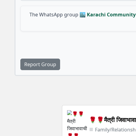
The WhatsApp group
🏙️ Karachi Community 
Report Group
🌹🌹मैत्री जिवाभा
Family/Relationsh