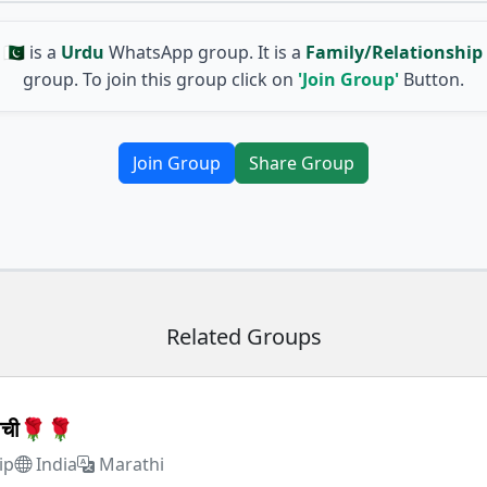
🇰
is a
Urdu
WhatsApp group. It is a
Family/Relationship
group. To join this group click on
'Join Group'
Button.
Join Group
Share Group
Related Groups
वाची🌹🌹
ip
India
Marathi