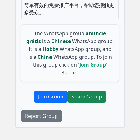
简单有效的免费推广平台，帮助您接触更
多受众。
The WhatsApp group
anuncie
grátis
is a
Chinese
WhatsApp group.
It is a
Hobby
WhatsApp group, and
is a
China
WhatsApp group. To join
this group click on
'Join Group'
Button.
Join Group
Share Group
Report Group