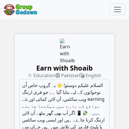
Earn with Shoaib
Education
Pakistan
English
السلام علیکم دوستو! 🌟 یہ گروپ خاص اُن
نوجوانوں کے لیے بنایا گیا ہے جو فری ارننگ
ویب سائٹس، آن لائن کمائی اور نئے earning
مواقع کے بارے میں سیکھنا چاہتے
ہیں۔ 💸📱 اگر آپ بھی گھر بیٹھے آن لائن
ارننگ کرنا چاہتے ہیں اور ایسی ویب سائٹس
یا پلیٹ فارمز کی تلاش میں ہیں جہاں سے