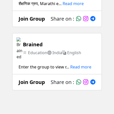
शैक्षणिक ग्रुप, Marathi e...
Read more
Join Group
Share on :
Brained
Education
India
English
Enter the group to view r...
Read more
Join Group
Share on :