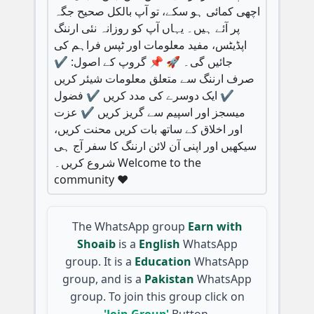
اچھی کمائی ہو سکے، تو آپ بالکل صحیح جگہ
پر آئے ہیں۔ یہاں آپ کو روزانہ نئی ارننگ
اپڈیٹس، مفید معلومات اور ٹپس فراہم کی
جائیں گی۔ 🚀 📌 گروپ کے اصول: ✔️
صرف ارننگ سے متعلق معلومات شیئر کریں
✔️ ایک دوسرے کی مدد کریں ✔️ فضول
میسجز اور اسپیم سے گریز کریں ✔️ عزت
اور اخلاق کے ساتھ بات کریں محنت کریں،
سیکھیں اور اپنی آن لائن ارننگ کا سفر آج ہی
شروع کریں۔ Welcome to the
community ❤️
The WhatsApp group
Earn with
Shoaib
is a
English
WhatsApp
group. It is a
Education
WhatsApp
group, and is a
Pakistan
WhatsApp
group. To join this group click on
'Join Group'
Button.