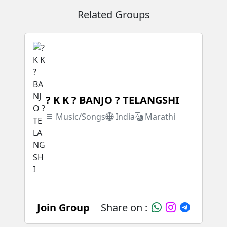
Related Groups
? K K ? BANJO ? TELANGSHI
Music/Songs
India
Marathi
Join Group
Share on :