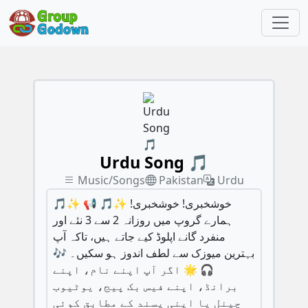
Urdu Song 🎵
Music/Songs
Pakistan
Urdu
🎵✨ خوشخبری! خوشخبری! ✨🎵 📢
ہمارے گروپ میں روزانہ 2 سے 3 نئے اور
منفرد گانے اپلوڈ کیے جاتے ہیں، تاکہ آپ
بہترین میوزک سے لطف اندوز ہو سکیں۔ 🎶
🎧 🌟 اگر آپ اپنے نام، اپنے
برانڈ، اپنے فیس بک پیج، یوٹیوب
چینل یا اپنی پسند کے مطابق کوئی