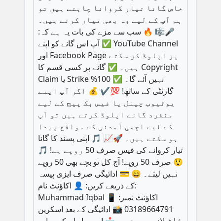
خاص گانا تیار کروانا چاہتے ہیں تو
ہم آپ کے لیے وہ بھی تیار کرتے ہیں۔
🎤🎼 🔥 سب سے مزے کی بات یہ ہے کہ:
✅ آپ اس گانے کو اپنے YouTube Channel
اور Facebook Page پر اپلوڈ کر سکتے
ہیں۔ ✅ گانے پر کسی قسم کا Copyright
Claim یا Strike نہیں آئے گا۔ ✅ 100%
گارنٹی کے ساتھ! 💯✔️ 💰 اگر آپ اپنے
یوٹیوب چینل یا فیس بک پیج کے لیے
منفرد گانے اپلوڈ کرتے ہیں تو آپ
کے لیے اچھی آمدنی کے مواقع پیدا
ہو سکتے ہیں۔ 🚀📈 🎵 اپنی پسند کا گانا
تیار کروانے کی فیس صرف 50 روپے ہے! 🎵
😲 صرف 50 روپے! آج کل تو بچے بھی 50 روپے
نہیں لیتے۔ 😄 💳 ادائیگی صرف ایزی پیسہ
کے ذریعے کریں: 👤 اکاؤنٹ نام:
Muhammad Iqbal 📱 اکاؤنٹ نمبر:
03189664791 📸 ادائیگی کے بعد اسکرین
شاٹ لازمی بھیجیں۔ 📩 ابھی رابطہ کریں اور