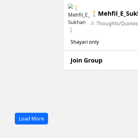
🕯Mehfil_E_Su
Thoughts/Quote
Shayari only
Join Group
Load More