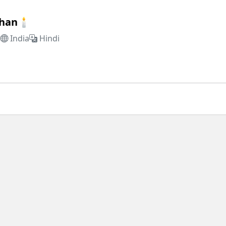
khan🕯
s
India
Hindi