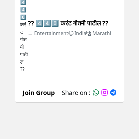
?? 4️⃣4️⃣0️⃣ करंट गौतमी पाटील ??
Entertainment
India
Marathi
Join Group
Share on :