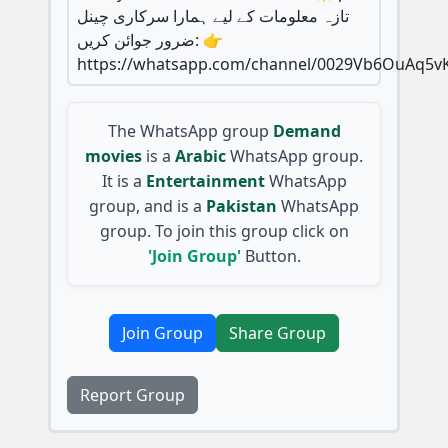
تازہ معلومات کے لیے ہمارا سرکاری چینل
ضرور جوائن کریں: 👉
https://whatsapp.com/channel/0029Vb6OuAq5
The WhatsApp group
Demand
movies
is a
Arabic
WhatsApp group.
It is a
Entertainment
WhatsApp
group, and is a
Pakistan
WhatsApp
group. To join this group click on
'Join Group'
Button.
Join Group
Share Group
Report Group