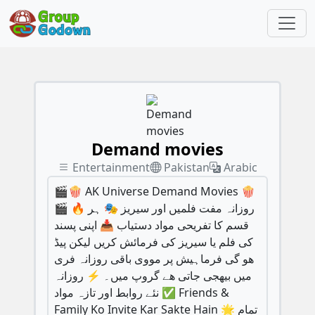
Demand movies
Entertainment
Pakistan
Arabic
🎬🍿 AK Universe Demand Movies 🍿
🎬 🔥 روزانہ مفت فلمیں اور سیریز 🎭 ہر
قسم کا تفریحی مواد دستیاب 📥 اپنی پسند
کی فلم یا سیریز کی فرمائش کریں لیکن پیڈ
ھو گی فرماہیش پر مووی باقی روزانہ فری
میں بیھجی جاتی ھے گروپ میں۔ ⚡ روزانہ
نئے روابط اور تازہ مواد ✅ Friends &
Family Ko Invite Kar Sakte Hain 🌟 تمام