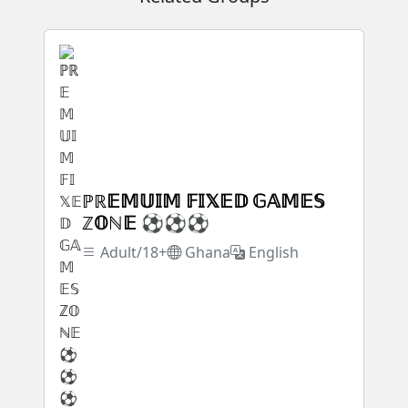
ℙℝ𝔼𝕄𝕌𝕀𝕄 𝔽𝕀𝕏𝔼𝔻 𝔾𝔸𝕄𝔼𝕊
ℤ𝕆ℕ𝔼 ⚽⚽⚽
Adult/18+
Ghana
English