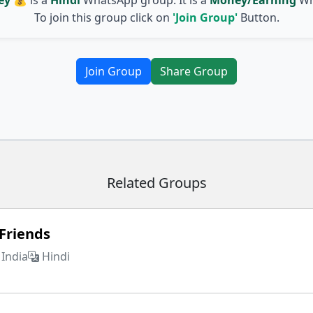
To join this group click on
'Join Group'
Button.
Join Group
Share Group
Related Groups
Friends
India
Hindi