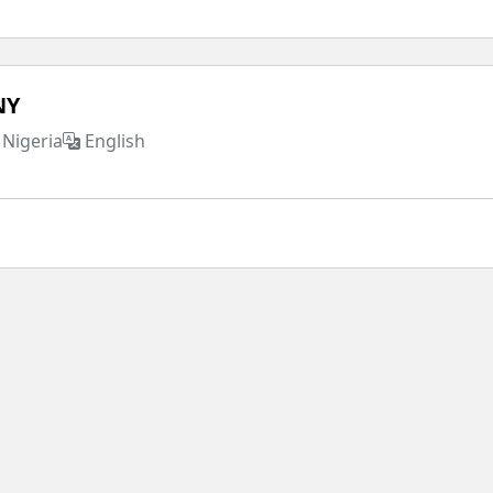
NY
Nigeria
English