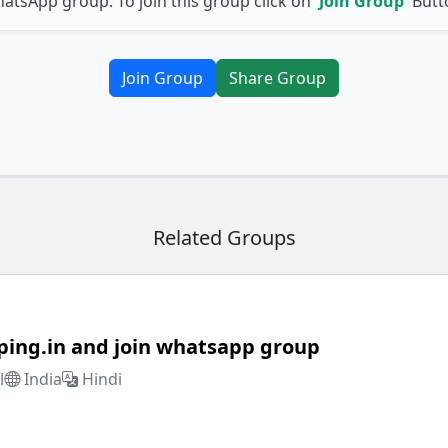
atsApp group. To join this group click on
'Join Group'
Butt
Join Group
Share Group
Related Groups
ping.in and join whatsapp group
l
India
Hindi