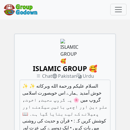
ISLAMIC GROUP 🥰
Chat
Pakistan
Urdu
✨ السلام علیکم ورحمة الله وبرکاته ✨
خوش آمدید ہمارے اس خوبصورت اسلامی
گروپ میں 🌸 یہ گروپ محبت، اخوت،
علمِ دین اور اچھی باتیں سیکھنے اور
پھیلانے کے لیے بنایا گیا ہے۔ 📖
کوشش کریں کہ: • قرآن و حدیث کی روشنی
میں بات کریں • ایک دوسرے کی عزت اور