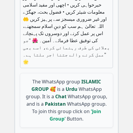
خیرخواہی کریں • اچھی اور مفید اسلامی
معلومات شیئر کریں • فضول بحث، جھگڑے
اور غیر ضروری میسجز سے پرہیز کریں 🤲
اللہ تعالیٰ ہم سب کو دینِ اسلام سمجھنے،
اس پر عمل کرنے اور دوسروں تک پہنچانے
کی توفیق عطا فرمائے۔ آمین۔ 🌺 "جو
بھلائی کی طرف رہنمائی کرے، اسے بھی
عمل کرنے والے جتنا اجر ملتا ہے۔"
🌟
The WhatsApp group
ISLAMIC
GROUP 🥰
is a
Urdu
WhatsApp
group. It is a
Chat
WhatsApp group,
and is a
Pakistan
WhatsApp group.
To join this group click on
'Join
Group'
Button.