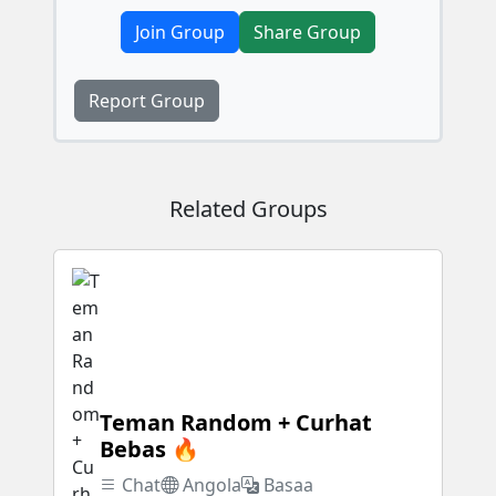
Join Group
Share Group
Report Group
Related Groups
Teman Random + Curhat
Bebas 🔥
Chat
Angola
Basaa