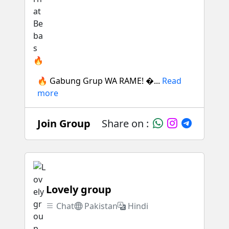
🔥 Gabung Grup WA RAME! �...
Read
more
Join Group
Share on :
Lovely group
Chat
Pakistan
Hindi