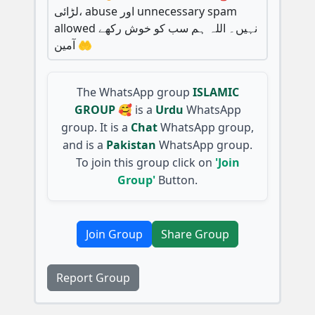
لڑائی، abuse اور unnecessary spam
allowed نہیں۔ اللہ ہم سب کو خوش رکھے
آمین 🤲
The WhatsApp group
ISLAMIC
GROUP 🥰
is a
Urdu
WhatsApp
group. It is a
Chat
WhatsApp group,
and is a
Pakistan
WhatsApp group.
To join this group click on
'Join
Group'
Button.
Join Group
Share Group
Report Group