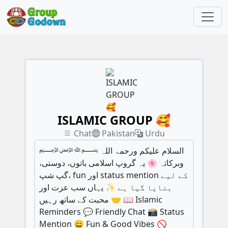
ISLAMIC GROUP 🥰
Chat
Pakistan
Urdu
﷽ السلام علیکم ورحمۃ اللہ
وبرکاتہ 🌸 یہ گروپ اسلامی باتوں، دوستی،
گپ شپ، fun اور status mention کے لیے
بنایا گیا ہے ✨ یہاں سب عزت اور
محبت کے ساتھ رہیں 🤝 📖 Islamic
Reminders 💬 Friendly Chat 📸 Status
Mention 😄 Fun & Good Vibes 🚫