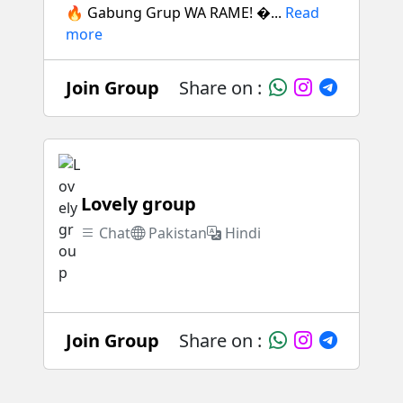
🔥 Gabung Grup WA RAME! �...
Read
more
Join Group
Share on :
Lovely group
Chat
Pakistan
Hindi
Join Group
Share on :