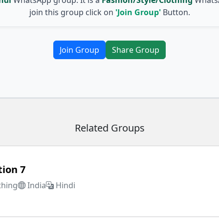
join this group click on
'Join Group'
Button.
Join Group
Share Group
Related Groups
tion 7
thing
India
Hindi