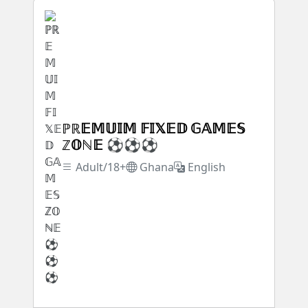
ℙℝ𝔼𝕄𝕌𝕀𝕄 𝔽𝕀𝕏𝔼𝔻 𝔾𝔸𝕄𝔼𝕊
ℤ𝕆ℕ𝔼 ⚽⚽⚽
Adult/18+
Ghana
English