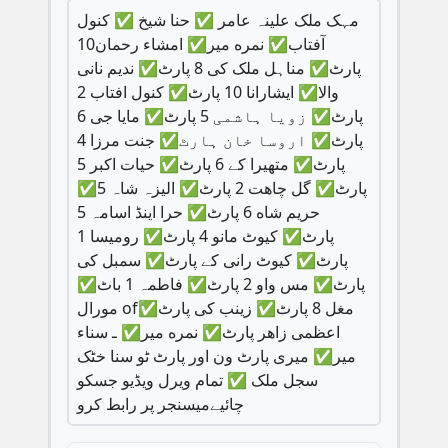
مہک ملک علینہ عامر ✅ حنا شیخ ✅ کنول
آفتاب✅ نمره میر✅ امشاء رحمان10
پارٹ✅ مناہل ملک کی 8 پارٹ✅ ندیم نانی
والا✅ ایشارانا 10 پارٹ✅ کنول افتاب 2
پارٹ✅ زویا ہاشمی 5 پارٹ✅ مایا جی 6
پارٹ✅ اروسا خان ہارٹ✅ جنت مرزا 4
پارٹ✅ متھیرا کے 6 پارٹ✅ حیات اکبر 5
پارٹ✅ گل چاھت 2 پارٹ✅ الیزہ شاہ 5✅
حریم شاه 6 پارٹ✅ حرا اینڈ اسامہ 5
پارٹ✅ کیوٹ مانو 4 پارٹ✅ رومیسا 1
پارٹ✅ کیوٹ رانی کے پارٹ✅ سمبل کی
پارٹ✅ مس واو 2 پارٹ✅ فاطمہ 1 باٹ✅
مورال ofمغل 8 پارٹ✅ زینب کی پارٹ✅
اعظمی زاهر پارٹ✅ نمره میر✅ ـ سناء
میر✅ میری پارٹ ون اور پارٹ ٹو سنا خٹک
سجل ملک ✅ تمام ویرل ویڈیو جسکو
چائیےمیسنجر پر رابط کرو