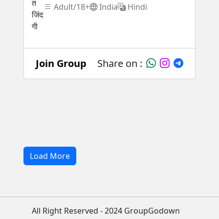
Adult/18+
India
Hindi
Join Group
Share on :
Load More
All Right Reserved - 2024 GroupGodown