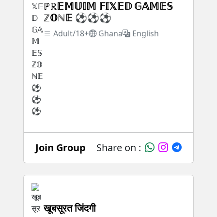
ℙℝ𝔼𝕄𝕌𝕀𝕄 𝔽𝕀𝕏𝔼𝔻 𝔾𝔸𝕄𝔼𝕊
ℤ𝕆ℕ𝔼 ⚽⚽⚽
Adult/18+
Ghana
English
Join Group
Share on :
खूबसूरत जिंदगी